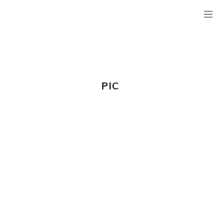
TOG
NAV
PIC