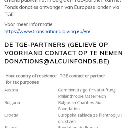
Fonds donaties ontvangen van Europese landen via
TGE.
Voor meer informatie :
https://www.transnationalgiving.eu/en/
DE TGE-PARTNERS (GELIEVE OP
VOORHAND CONTACT OP TE NEMEN
DONATIONS@ALCUINFONDS.BE
)
Your country of residence
TGE contact or partner
for tax purposes
Austria
Gemeinnützige Privatstiftung
Philanthropie Österreich
Bulgaria
Bulgarian Charities Aid
Foundation
Croatia
Europska zaklada za filantropiju i
drustveni
France
Fondation de France