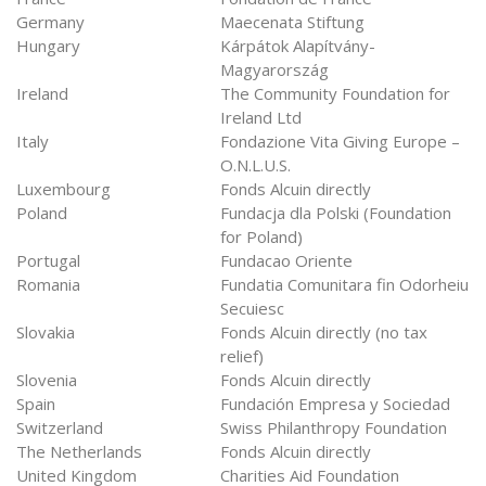
Germany
Maecenata Stiftung
Hungary
Kárpátok Alapítvány-
Magyarország
Ireland
The Community Foundation for
Ireland Ltd
Italy
Fondazione Vita Giving Europe –
O.N.L.U.S.
Luxembourg
Fonds Alcuin directly
Poland
Fundacja dla Polski (Foundation
for Poland)
Portugal
Fundacao Oriente
Romania
Fundatia Comunitara fin Odorheiu
Secuiesc
Slovakia
Fonds Alcuin directly (no tax
relief)
Slovenia
Fonds Alcuin directly
Spain
Fundación Empresa y Sociedad
Switzerland
Swiss Philanthropy Foundation
The Netherlands
Fonds Alcuin directly
United Kingdom
Charities Aid Foundation