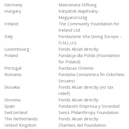
Germany
Maecenata Stiftung
Hungary
Kárpátok Alapítvány-
Magyarország
Ireland
The Community Foundation for
Ireland Ltd
Italy
Fondazione Vita Giving Europe –
O.N.L.U.S.
Luxembourg
Fonds Alcuin directly
Poland
Fundacja dla Polski (Foundation
for Poland)
Portugal
Fundacao Oriente
Romania
Fundatia Comunitara fin Odorheiu
Secuiesc
Slovakia
Fonds Alcuin directly (no tax
relief)
Slovenia
Fonds Alcuin directly
Spain
Fundación Empresa y Sociedad
Switzerland
Swiss Philanthropy Foundation
The Netherlands
Fonds Alcuin directly
United Kingdom
Charities Aid Foundation