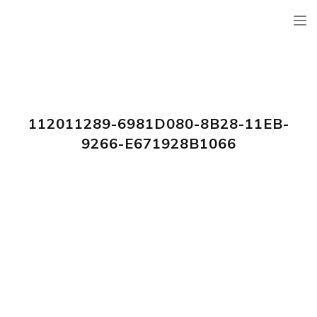
TOG
NAV
112011289-6981D080-8B28-11EB-
9266-E671928B1066