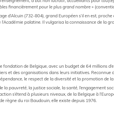
enseignement, à but non lucratif, accueillants pour tou(te)s
ables financièrement pour le plus grand nombre
» (conventi
age d’Alcuin (732-804), grand Européen s’il en est, proche
 l’Académie palatine. Il vulgarisa la connaissance de la g
fondation de Belgique, avec un budget de 64 millions d’eur
ers et des organisations dans leurs initiatives. Reconnue d’
ndépendance, le respect de la diversité et la promotion de la 
la pauvreté, la justice sociale, la santé, l’engagement soc
ction s’étend à plusieurs niveaux, de la Belgique à l’Europe,
 de règne du roi Baudouin, elle existe depuis 1976.