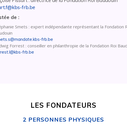
oise Pissart : directrice de la Fondation Roi Baudouin
art.f@kbs-frb.be
stée de :
éphanie Smets : expert indépendante représentant la Fondation 
udouin
ets.s@mandate.kbs-frb.be
dwig Forrest : conseiller en philanthropie de la Fondation Roi Bau
rrest.l@kbs-frb.be
LES FONDATEURS
2 PERSONNES PHYSIQUES