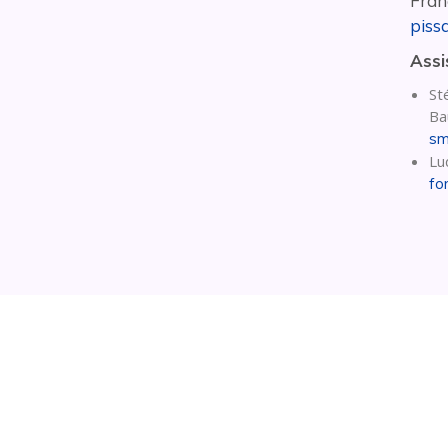
Franç
piss
Assi
St
Ba
sm
Lu
fo