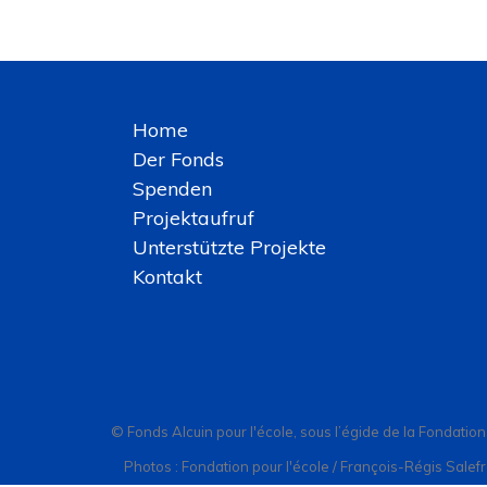
Home
Der Fonds
Spenden
Projektaufruf
Unterstützte Projekte
Kontakt
© Fonds Alcuin pour l'école, sous l’égide de la Fondatio
Photos : Fondation pour l'école / François-Régis Salef