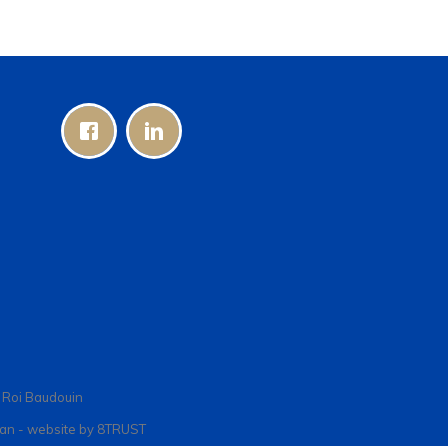
n Roi Baudouin
ran - website by
8TRUST